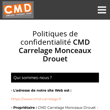
Passer
au
contenu
Politiques de
confidentialité
CMD
Carrelage Monceaux
Drouet
Qui sommes-nous ?
- L'adresse de notre site Web est :
https://www.cmd-carrelage.fr
- Propriétaire :
CMD Carrelage Monceaux Drouet -